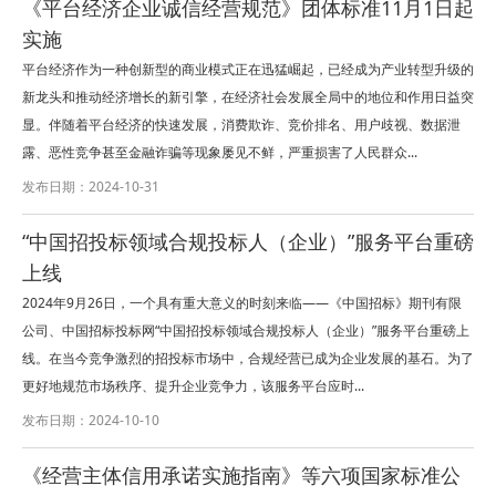
《平台经济企业诚信经营规范》团体标准11月1日起
实施
平台经济作为一种创新型的商业模式正在迅猛崛起，已经成为产业转型升级的
新龙头和推动经济增长的新引擎，在经济社会发展全局中的地位和作用日益突
显。伴随着平台经济的快速发展，消费欺诈、竞价排名、用户歧视、数据泄
露、恶性竞争甚至金融诈骗等现象屡见不鲜，严重损害了人民群众...
发布日期：2024-10-31
“中国招投标领域合规投标人（企业）”服务平台重磅
上线
2024年9月26日，一个具有重大意义的时刻来临——《中国招标》期刊有限
公司、中国招标投标网“中国招投标领域合规投标人（企业）”服务平台重磅上
线。在当今竞争激烈的招投标市场中，合规经营已成为企业发展的基石。为了
更好地规范市场秩序、提升企业竞争力，该服务平台应时...
发布日期：2024-10-10
《经营主体信用承诺实施指南》等六项国家标准公